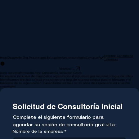
Solicitud Consultoría
Inicio
Desarrollo Org.
Psicoterapia
Educación
Neurotecnología
Contacto
Empresas
Reservar →
Inicie su transformación hoy: Consultoría Inicial sin Costo
Un espacio exclusivo de diagnóstico organizacional impulsado por neurotecnología científica.
Identificamos brechas críticas y trazamos una hoja de ruta estratégica para el liderazgo y el
bienestar de su organización, basándonos en más de 20 años de experiencia en el sector
corporativo.
Solicitud de Consultoría Inicial
Complete el siguiente formulario para 
agendar su sesión de consultoría gratuita.
Nombre de la empresa
*