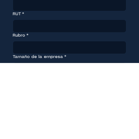
RUT
*
Rubro
*
Tamaño de la empresa
*
Nombre de la persona de contacto
*
Cargo
*
Correo electrónico corporativo
*